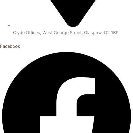
Clyde Offices, West George Street, Glasgow, G2 1BP
Facebook