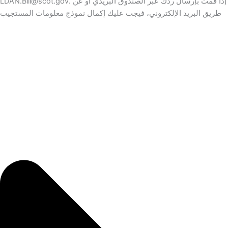
LDAN.Bill@scot.gov. إذا قمت بإرسال ردك عبر الصندوق البريدي أو عن
طريق البريد الإلكتروني، فيجب عليك إكمال نموذج معلومات المستجيب