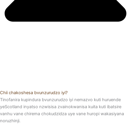
Chii chakoshesa bvunzurudzo iyi?
Tinofanira kupindura bvunzurudzo iyi nemazvo kuti huruende
yeScotland inyatso nzwisisa zvainokwanisa kuita kuti ibatsire
vanhu vane chirema chokudzidza uye vane huropi wakasiyana
noruzhinji.